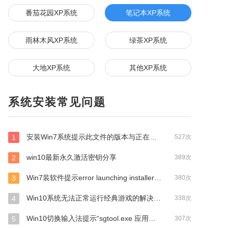
番茄花园XP系统
笔记本XP系统
雨林木风XP系统
绿茶XP系统
大地XP系统
其他XP系统
系统安装常见问题
安装Win7系统提示此文件的版本与正在运行的windows版本不兼容如何解决？
1
527次
win10最新永久激活密钥分享
2
389次
Win7装软件提示error launching installer怎么解决？
3
380次
Win10系统无法正常运行经典游戏的解决方法
4
338次
Win10切换输入法提示“sgtool.exe 应用程序错误”如何解决？
5
307次