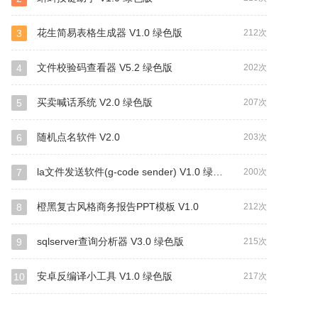
花生简易表格生成器 V1.0 绿色版
3
212次
文件校验码查看器 V5.2 绿色版
4
202次
买卖喊话系统 V2.0 绿色版
5
207次
随机点名软件 V2.0
6
203次
la文件发送软件(g-code sender) V1.0 绿色版
7
200次
橙黑复古风格商务报告PPT模板 V1.0
8
212次
sqlserver查询分析器 V3.0 绿色版
9
215次
安卓反编译小工具 V1.0 绿色版
10
217次