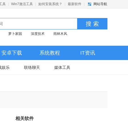
活工具
|
Win7激活工具
|
如何安装系统？
|
最新软件
|
网站导航
搜 索
萝卜家园
深度技术
雨林木风
安卓下载
系统教程
IT资讯
戏娱乐
联络聊天
媒体工具
相关软件