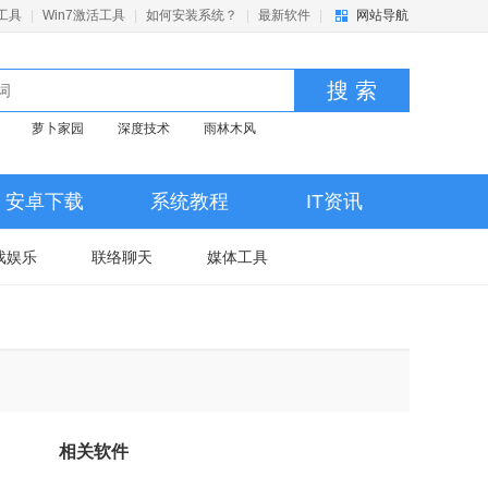
活工具
|
Win7激活工具
|
如何安装系统？
|
最新软件
|
网站导航
搜 索
萝卜家园
深度技术
雨林木风
安卓下载
系统教程
IT资讯
戏娱乐
联络聊天
媒体工具
相关软件