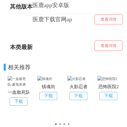
医鹿app安卓版
其他版本
免费下载
医鹿下载官网ap
查看详情
p下载安装
查看详情
本类最新
相关推荐
镇魂街
火影忍者
恐怖医院2
一血敢死队-豪鬼来袭