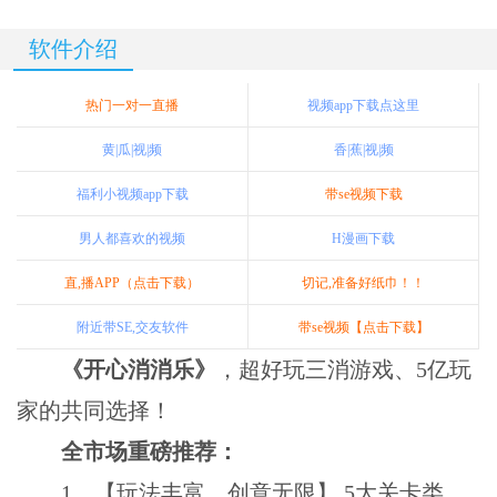
软件介绍
热门一对一直播
视频app下载点这里
黄|瓜|视|频
香|蕉|视|频
福利小视频app下载
带se视频下载
男人都喜欢的视频
H漫画下载
直,播APP（点击下载）
切记,准备好纸巾！！
附近带SE,交友软件
带se视频【点击下载】
《开心消消乐》
，超好玩三消游戏、5亿玩
家的共同选择！
全市场重磅推荐：
1、【玩法丰富，创意无限】 5大关卡类