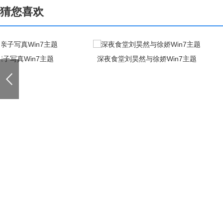
猜您喜欢
深夜食堂刘昊然与徐娇Win7主题
罗晋男神帅气街拍W