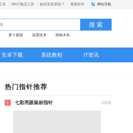
活工具
|
Win7激活工具
|
如何安装系统？
|
最新软件
|
网站导航
搜 索
萝卜家园
深度技术
雨林木风
安卓下载
系统教程
IT资讯
热门指针推荐
七彩亮眼鼠标指针
1
220次