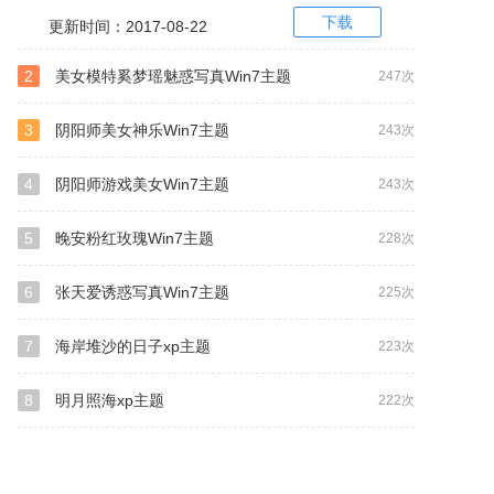
下载
更新时间：2017-08-22
2
美女模特奚梦瑶魅惑写真Win7主题
247次
3
阴阳师美女神乐Win7主题
243次
4
阴阳师游戏美女Win7主题
243次
5
晚安粉红玫瑰Win7主题
228次
6
张天爱诱惑写真Win7主题
225次
7
海岸堆沙的日子xp主题
223次
8
明月照海xp主题
222次