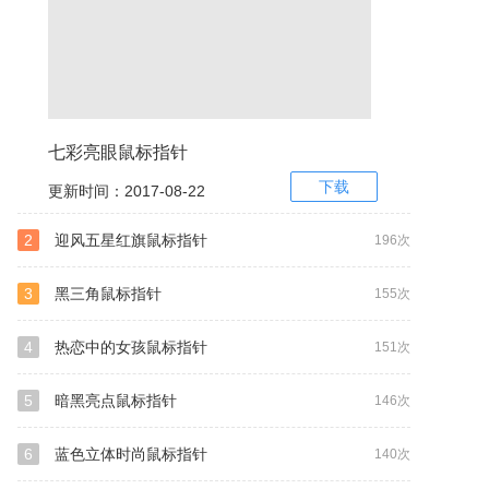
七彩亮眼鼠标指针
下载
更新时间：2017-08-22
2
迎风五星红旗鼠标指针
196次
3
黑三角鼠标指针
155次
4
热恋中的女孩鼠标指针
151次
5
暗黑亮点鼠标指针
146次
6
蓝色立体时尚鼠标指针
140次