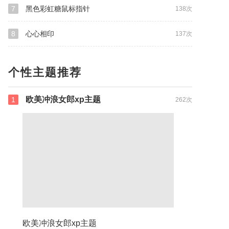
7
黑色彩虹糖鼠标指针
138次
8
心心相印
137次
个性主题推荐
欧美冲浪女郎xp主题
1
262次
p主题
欧美冲浪女郎xp主题