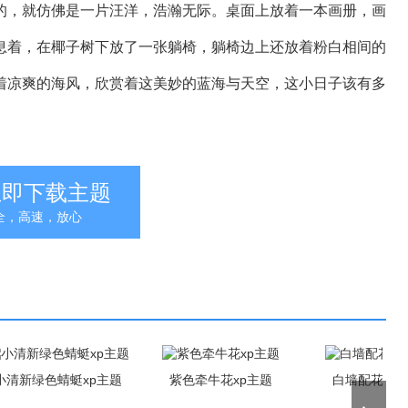
，就仿佛是一片汪洋，浩瀚无际。桌面上放着一本画册，画
息着，在椰子树下放了一张躺椅，躺椅边上还放着粉白相间的
着凉爽的海风，欣赏着这美妙的蓝海与天空，这小日子该有多
立即下载主题
全，高速，放心
小清新绿色蜻蜓xp主题
紫色牵牛花xp主题
白墙配花朵x