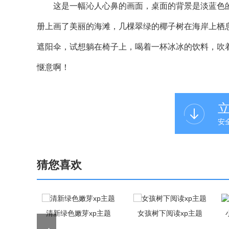
这是一幅沁人心鼻的画面，桌面的背景是淡蓝色的
册上画了美丽的海滩，几棵翠绿的椰子树在海岸上栖
遮阳伞，试想躺在椅子上，喝着一杯冰冰的饮料，吹
惬意啊！
安
猜您喜欢
p主题
清新绿色嫩芽xp主题
女孩树下阅读xp主题