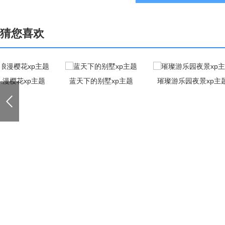
猜您喜欢
蓝天下的别墅xp主题
璀璨游乐园夜景xp主题
向日葵唯美