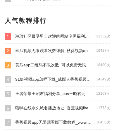
人气教程排行
琳琅社区最受男士欢迎的网站宅男福利？琳琅社区600ucom男人最受欢迎_丝瓜视频破解版
1
31352次
丝瓜视频无限观看次数详解_秋葵视频app污下载
2
19427次
黄瓜app二维码不限次数_可以免费无限看污视频的软件
3
18490次
91短视频app怎样下载_成版人香蕉视频app破解版
4
14349次
王者荣耀王昭君福利分享_cos王昭君无遮挡图片_午夜神器18以下不能进
5
12163次
猫咪在线永久域名播放地址_香蕉视频lite
6
11773次
香蕉视频app无限观看版下载教程_www.ta7.app.com
7
10456次