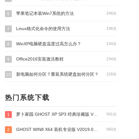
苹果笔记本装Win7系统的方法
6
246次
Linux格式化命令的使用方法
7
236次
WinXP电脑硬盘温度过高怎么办？
8
234次
Office2016安装激活教程
9
234次
新电脑如何分区？重装系统硬盘如何分区？
10
228次
热门系统下载
萝卜家园 GHOST XP SP3 经典珍藏版 V2019.01
1
591次
GHOST WIN8 X64 装机专业版 V2019.01 (64位)
2
560次