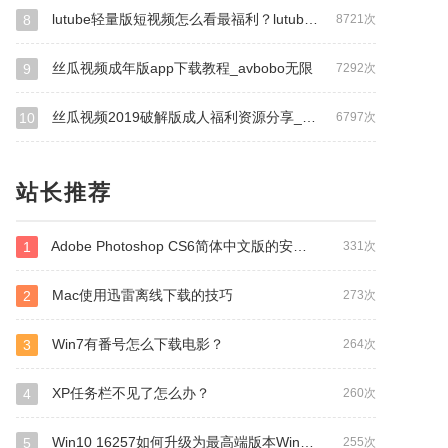
lutube轻量版短视频怎么看最福利？lutube轻量版短视频最新二维码地址解析！_雪梨pear看片
8
8721次
丝瓜视频成年版app下载教程_avbobo无限
9
7292次
丝瓜视频2019破解版成人福利资源分享_狐狸视频黄颜色软件百度
10
6797次
站长推荐
Adobe Photoshop CS6简体中文版的安装及破解方法
1
331次
Mac使用迅雷离线下载的技巧
2
273次
Win7有番号怎么下载电影？
3
264次
XP任务栏不见了怎么办？
4
260次
Win10 16257如何升级为最高端版本Win10 Pro for Workstations？
5
255次