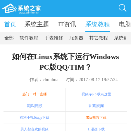
卓软件
首页
系统主题
IT资讯
系统教程
电
全部
软件教程
手表维修
服务器
其它教程
系统帮
如何在Linux系统下运行Windows
PC版QQ/TIM？
作者：chunhua
时间：2017-08-17 19:57:34
热门一对一直播
视频app下载点这里
黄|瓜|视|频
香|蕉|视|频
福利小视频app下载
带se视频下载
男人都喜欢的视频
H漫画下载