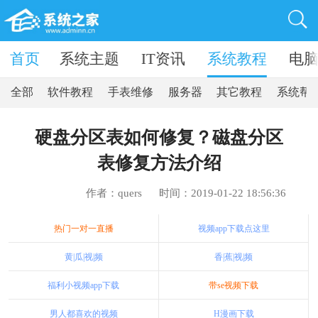
卓软件
首页
系统主题
IT资讯
系统教程
电
全部
软件教程
手表维修
服务器
其它教程
系统帮
硬盘分区表如何修复？磁盘分区
表修复方法介绍
作者：quers
时间：2019-01-22 18:56:36
热门一对一直播
视频app下载点这里
黄|瓜|视|频
香|蕉|视|频
福利小视频app下载
带se视频下载
男人都喜欢的视频
H漫画下载