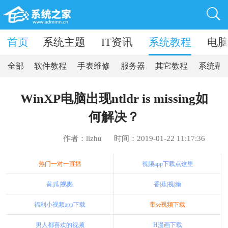
卓软件
首页
系统主题
IT资讯
系统教程
电
全部
软件教程
手表维修
服务器
其它教程
系统帮
WinXP电脑出现ntldr is missing如
何解决？
作者：lizhu
时间：2019-01-22 11:17:36
热门一对一直播
视频app下载点这里
黄|瓜|视|频
香|蕉|视|频
福利小视频app下载
带se视频下载
男人都喜欢的视频
H漫画下载