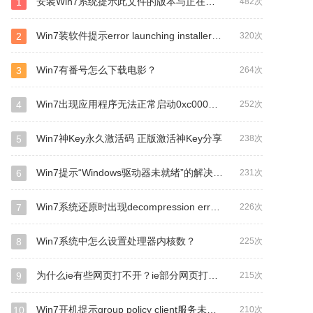
安装Win7系统提示此文件的版本与正在运行的windows版本不兼容如何解决？
1
482次
Win7装软件提示error launching installer怎么解决？
2
320次
Win7有番号怎么下载电影？
3
264次
Win7出现应用程序无法正常启动0xc0000142的解决方法
4
252次
Win7神Key永久激活码 正版激活神Key分享
5
238次
Win7提示“Windows驱动器未就绪”的解决方法
6
231次
Win7系统还原时出现decompression error abort如何解决？
7
226次
Win7系统中怎么设置处理器内核数？
8
225次
为什么ie有些网页打不开？ie部分网页打不开的解决办法
9
215次
Win7开机提示group policy client服务未能登录怎么办？
10
210次