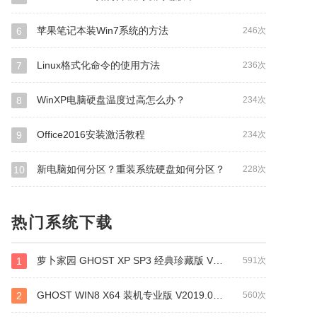
苹果笔记本装Win7系统的方法
6
246次
Linux格式化命令的使用方法
7
236次
WinXP电脑硬盘温度过高怎么办？
8
234次
Office2016安装激活教程
9
234次
新电脑如何分区？重装系统硬盘如何分区？
10
228次
热门系统下载
萝卜家园 GHOST XP SP3 经典珍藏版 V2019.01
1
591次
GHOST WIN8 X64 装机专业版 V2019.01 (64位)
2
560次