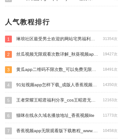
人气教程排行
琳琅社区最受男士欢迎的网站宅男福利？琳琅社区600ucom男人最受欢迎_丝瓜视频破解版
1
31354次
丝瓜视频无限观看次数详解_秋葵视频app污下载
2
19427次
黄瓜app二维码不限次数_可以免费无限看污视频的软件
3
18491次
91短视频app怎样下载_成版人香蕉视频app破解版
4
14350次
王者荣耀王昭君福利分享_cos王昭君无遮挡图片_午夜神器18以下不能进
5
12163次
猫咪在线永久域名播放地址_香蕉视频lite
6
11773次
香蕉视频app无限观看版下载教程_www.ta7.app.com
7
10458次