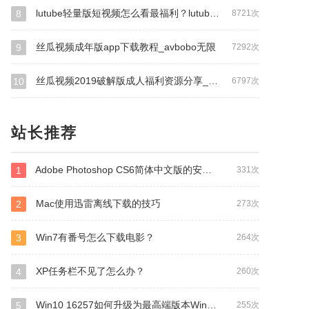
lutube轻量版短视频怎么看最福利？lutube轻量版短视频最新二维码地址解析！_雪梨pear看片
8
8721次
丝瓜视频成年版app下载教程_avbobo无限
9
7292次
丝瓜视频2019破解版成人福利资源分享_狐狸视频黄颜色软件百度
10
6797次
站长推荐
Adobe Photoshop CS6简体中文版的安装及破解方法
1
331次
Mac使用迅雷离线下载的技巧
2
273次
Win7有番号怎么下载电影？
3
264次
XP任务栏不见了怎么办？
4
260次
Win10 16257如何升级为最高端版本Win10 Pro for Workstations？
5
255次