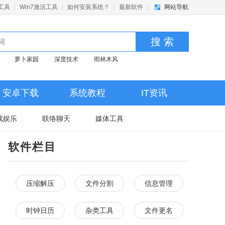
活工具
|
Win7激活工具
|
如何安装系统？
|
最新软件
|
网站导航
搜 索
萝卜家园
深度技术
雨林木风
安卓下载
系统教程
IT资讯
戏娱乐
联络聊天
媒体工具
软件栏目
压缩解压
文件分割
信息管理
时钟日历
杂类工具
文件更名