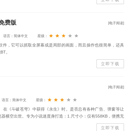
绿色免费版
[电子阅读]
语言：简体中文
星级：
幕撷取软件，它可以抓取全屏幕或是局部的画面，而且操作也很简单，还具
BT。
立即下载
[电子阅读]
语言：简体中文
星级：
， 在《斗破苍穹》中获得《永生》时。是否总有各种广告、弹窗等让
览器横空出世。专为小说迷度身打造：1.尺寸小：仅有558KB，便携无
、给你最纯的
立即下载