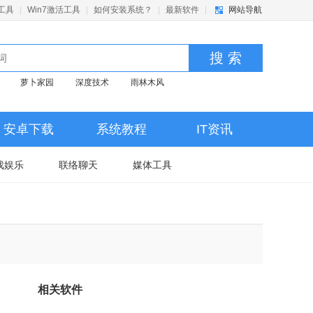
活工具
|
Win7激活工具
|
如何安装系统？
|
最新软件
|
网站导航
搜 索
萝卜家园
深度技术
雨林木风
安卓下载
系统教程
IT资讯
戏娱乐
联络聊天
媒体工具
相关软件