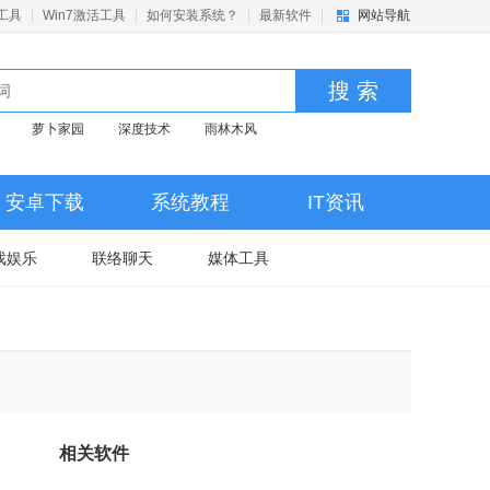
活工具
|
Win7激活工具
|
如何安装系统？
|
最新软件
|
网站导航
搜 索
萝卜家园
深度技术
雨林木风
安卓下载
系统教程
IT资讯
戏娱乐
联络聊天
媒体工具
相关软件