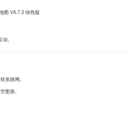
互动。
状形路网。
空图形。