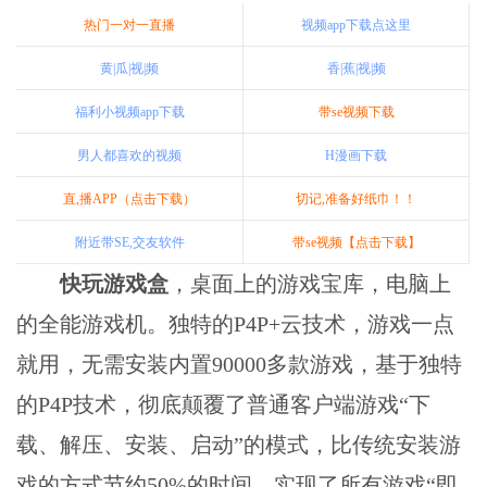
热门一对一直播
视频app下载点这里
黄|瓜|视|频
香|蕉|视|频
福利小视频app下载
带se视频下载
男人都喜欢的视频
H漫画下载
直,播APP（点击下载）
切记,准备好纸巾！！
附近带SE,交友软件
带se视频【点击下载】
快玩游戏盒
，桌面上的游戏宝库，电脑上
的全能游戏机。独特的P4P+云技术，游戏一点
就用，无需安装内置90000多款游戏，基于独特
的P4P技术，彻底颠覆了普通客户端游戏“下
载、解压、安装、启动”的模式，比传统安装游
戏的方式节约50%的时间．实现了所有游戏“即