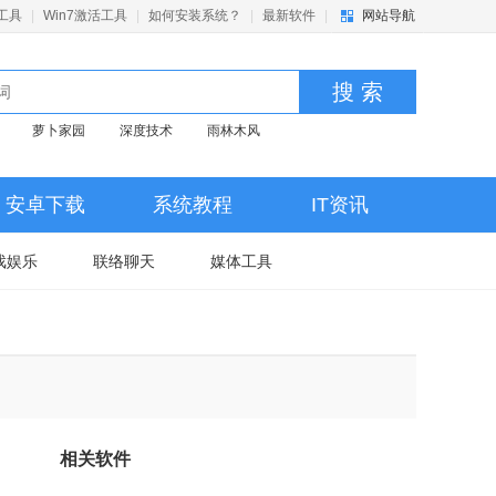
活工具
|
Win7激活工具
|
如何安装系统？
|
最新软件
|
网站导航
搜 索
萝卜家园
深度技术
雨林木风
安卓下载
系统教程
IT资讯
戏娱乐
联络聊天
媒体工具
相关软件