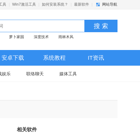
活工具
|
Win7激活工具
|
如何安装系统？
|
最新软件
|
网站导航
搜 索
萝卜家园
深度技术
雨林木风
安卓下载
系统教程
IT资讯
戏娱乐
联络聊天
媒体工具
相关软件