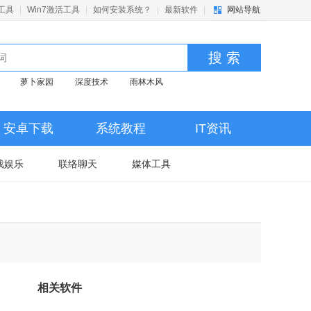
活工具
|
Win7激活工具
|
如何安装系统？
|
最新软件
|
网站导航
搜 索
萝卜家园
深度技术
雨林木风
安卓下载
系统教程
IT资讯
戏娱乐
联络聊天
媒体工具
相关软件