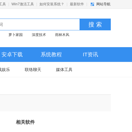
活工具
|
Win7激活工具
|
如何安装系统？
|
最新软件
|
网站导航
搜 索
萝卜家园
深度技术
雨林木风
安卓下载
系统教程
IT资讯
戏娱乐
联络聊天
媒体工具
相关软件