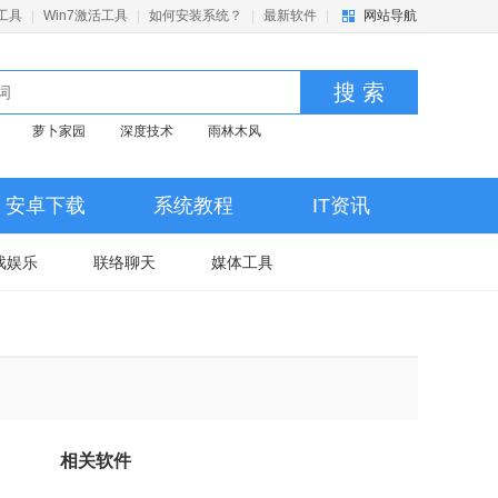
活工具
|
Win7激活工具
|
如何安装系统？
|
最新软件
|
网站导航
搜 索
萝卜家园
深度技术
雨林木风
安卓下载
系统教程
IT资讯
戏娱乐
联络聊天
媒体工具
相关软件