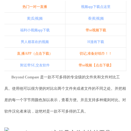
热门一对一直播
视频app下载点这里
黄|瓜|视|频
香|蕉|视|频
福利小视频app下载
带se视频下载
男人都喜欢的视频
H漫画下载
直,播APP（点击下载）
切记,准备好纸巾！！
附近带SE,交友软件
带se视频【点击下载】
Beyond Compare 是一款不可多得的专业级的文件夹和文件对比工
具。使用他可以很方便的对比出两个文件夹或者文件的不同之处。并把相
差的每一个字节用颜色加以表示，查看方便。并且支持多种规则对比。对
软件汉化者来说，这绝对是一款不可多得的工具。