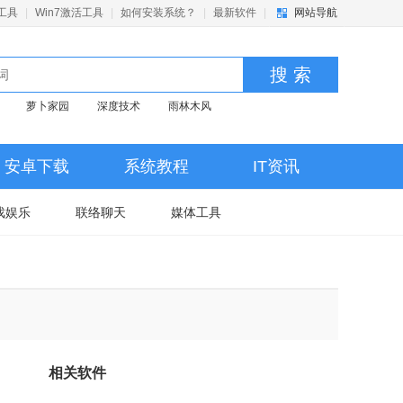
活工具
|
Win7激活工具
|
如何安装系统？
|
最新软件
|
网站导航
搜 索
萝卜家园
深度技术
雨林木风
安卓下载
系统教程
IT资讯
戏娱乐
联络聊天
媒体工具
相关软件